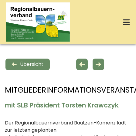
Zum
Inhalt
springen
Tog
Nav
Startseite
Übersicht
Über Uns
MITGLIEDERINFORMATIONSVERANS
Leistungen
mit SLB Präsident Torsten Krawczyk
Termine
Der Regionalbauernverband Bautzen-Kamenz lädt
Kontakt
zur letzten geplanten