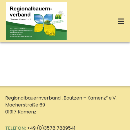
Zum
Inhalt
springen
Tog
Nav
Startseite
Über Uns
Leistungen
Regionalbauernverband „Bautzen – Kamenz“ e.V.
Macherstraße 69
Termine
01917 Kamenz
Kontakt
TELEFON:
+49 (0)3578 7889541